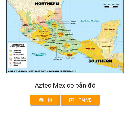
Aztec Mexico bản đồ
print
system_update_alt
IN
TẢI VỀ