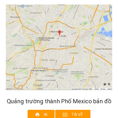
Quảng trường thành Phố Mexico bản đồ
print
system_update_alt
IN
TẢI VỀ